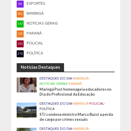
ESPORTES
96
MARINGÁ
492
NOTICIAS GERAIS
347
PARANÁ
229
POLICIAL
263
POLÍTICA
210
Noticias Destaques
DESTAQUES DO DIA
•
MARINGÁ
•
NOTICIAS GERAIS
•
PARANÁ
Maringá Post homenageia educadores no
Dia do Profissional da Educação
DESTAQUES DO DIA
•
MARINGÁ
•
POLICIAL
•
POLÍTICA
STJ condena ministro Marco Buzzi a perda
de cargo por crimes sexuais
DESTAQUES DO DIA
•
MARINGÁ
•