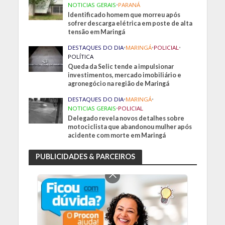
NOTICIAS GERAIS
•
PARANÁ
Identificado homem que morreu após
sofrer descarga elétrica em poste de alta
tensão em Maringá
DESTAQUES DO DIA
•
MARINGÁ
•
POLICIAL
•
POLÍTICA
Queda da Selic tende a impulsionar
investimentos, mercado imobiliário e
agronegócio na região de Maringá
DESTAQUES DO DIA
•
MARINGÁ
•
NOTICIAS GERAIS
•
POLICIAL
Delegado revela novos detalhes sobre
motociclista que abandonou mulher após
acidente com morte em Maringá
PUBLICIDADES & PARCEIROS