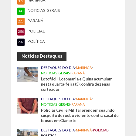
MARINGÁ
479
NOTICIAS GERAIS
340
PARANÁ
223
POLICIAL
256
POLÍTICA
202
Noticias Destaques
DESTAQUES DO DIA
•
MARINGÁ
•
NOTICIAS GERAIS
•
PARANÁ
Lotofácil, Lotomania e Quina acumulam
nesta quarta-feira (5); confira dezenas
sorteadas
DESTAQUES DO DIA
•
MARINGÁ
•
NOTICIAS GERAIS
•
PARANÁ
Polícias Civil e Militar prendem segundo
suspeito de roubo violento contra casal de
idosos em Cianorte
DESTAQUES DO DIA
•
MARINGÁ
•
POLICIAL
•
POLÍTICA