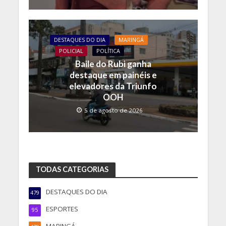
DESTAQUES DO DIA
MARINGÁ
POLICIAL
POLÍTICA
Baile do Rubi ganha
destaque em painéis e
elevadores da Triunfo
OOH
5 de agosto de 2026
TODAS CATEGORIAS
DESTAQUES DO DIA
479
ESPORTES
95