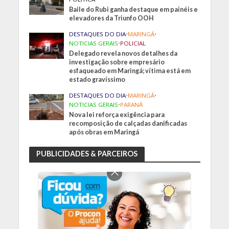
Baile do Rubi ganha destaque em painéis e
elevadores da Triunfo OOH
DESTAQUES DO DIA
•
MARINGÁ
•
NOTICIAS GERAIS
•
POLICIAL
Delegado revela novos detalhes da
investigação sobre empresário
esfaqueado em Maringá; vítima está em
estado gravíssimo
DESTAQUES DO DIA
•
MARINGÁ
•
NOTICIAS GERAIS
•
PARANÁ
Nova lei reforça exigência para
recomposição de calçadas danificadas
após obras em Maringá
PUBLICIDADES & PARCEIROS