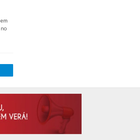
a em
, no