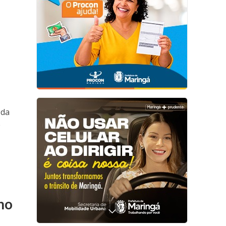
 da
e
ino