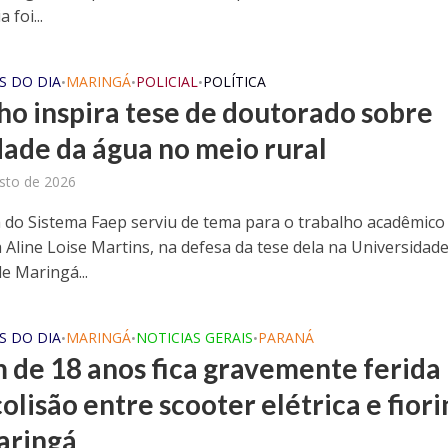
 foi...
S DO DIA
MARINGÁ
POLICIAL
POLÍTICA
•
•
•
ho inspira tese de doutorado sobre
dade da água no meio rural
sto de 2026
do Sistema Faep serviu de tema para o trabalho acadêmico
 Aline Loise Martins, na defesa da tese dela na Universidad
e Maringá...
S DO DIA
MARINGÁ
NOTICIAS GERAIS
PARANÁ
•
•
•
 de 18 anos fica gravemente ferida
olisão entre scooter elétrica e fior
aringá