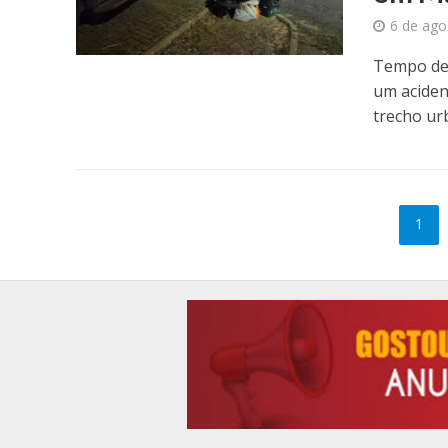
6 de ago
Tempo de 
um acident
trecho urb
1