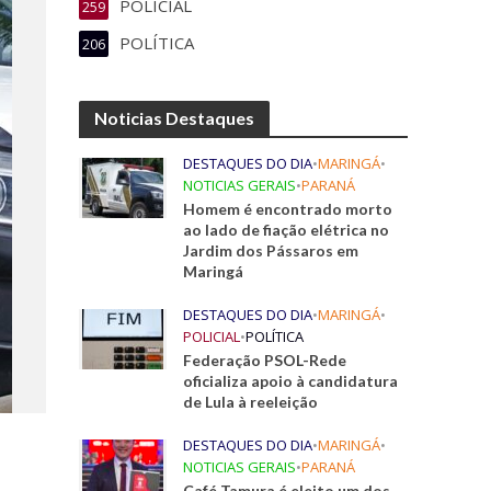
POLICIAL
259
POLÍTICA
206
Noticias Destaques
DESTAQUES DO DIA
•
MARINGÁ
•
NOTICIAS GERAIS
•
PARANÁ
Homem é encontrado morto
ao lado de fiação elétrica no
Jardim dos Pássaros em
Maringá
DESTAQUES DO DIA
•
MARINGÁ
•
POLICIAL
•
POLÍTICA
Federação PSOL-Rede
oficializa apoio à candidatura
de Lula à reeleição
DESTAQUES DO DIA
•
MARINGÁ
•
NOTICIAS GERAIS
•
PARANÁ
Café Tamura é eleito um dos