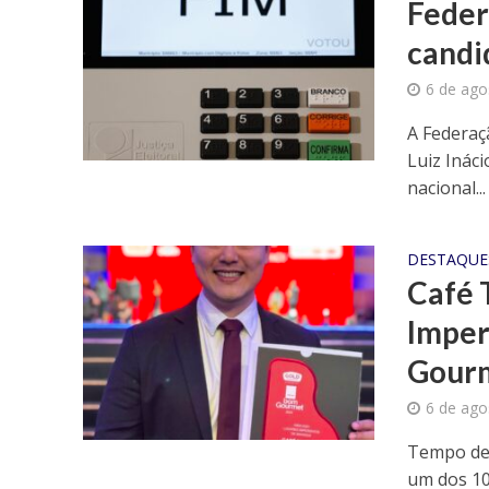
Feder
candi
6 de ago
A Federaç
Luiz Ináci
nacional...
DESTAQUE
Café 
Imper
Gour
6 de ago
Tempo de 
um dos 10