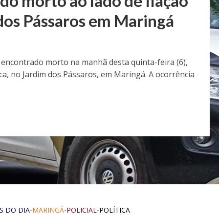
o morto ao lado de fiação
 dos Pássaros em Maringá
encontrado morto na manhã desta quinta-feira (6),
ica, no Jardim dos Pássaros, em Maringá. A ocorrência
S DO DIA
MARINGÁ
POLICIAL
POLÍTICA
•
•
•