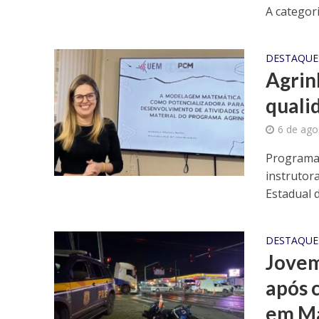
A categoria
DESTAQUE
Agrin
quali
6 de ago
Programa 
instrutora
Estadual d
DESTAQUE
Jovem
após c
em M