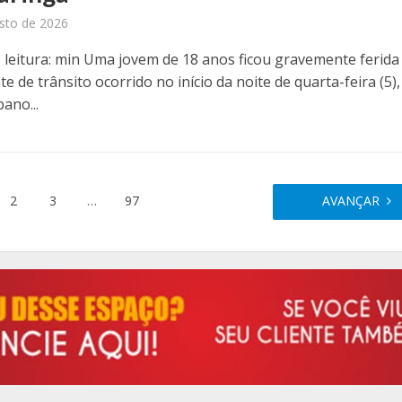
sto de 2026
leitura: min Uma jovem de 18 anos ficou gravemente ferid
e de trânsito ocorrido no início da noite de quarta-feira (5)
ano...
2
3
…
97
AVANÇAR