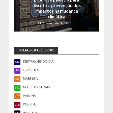
discutir a prevenção dos
impactos na mudança
climática
7 de agosto de 2026
TODAS CATEGORIAS
DESTAQUES DO DIA
512
ESPORTES
98
MARINGÁ
512
NOTICIAS GERAIS
362
PARANÁ
237
POLICIAL
275
POLÍTICA