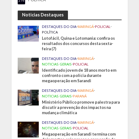
216
Noticias Destaques
DESTAQUES DO DIA
•
MARINGÁ
•
POLICIAL
•
POLÍTICA
Lotofácil, Quina e Lotomania: confira os
resultados dos concursos desta sexta-
feira (7)
DESTAQUES DO DIA
•
MARINGÁ
•
NOTICIAS GERAIS
•
POLICIAL
Identificado jovem de 18 anos morto em
confronto com a polícia durante
megaoperação em Sarandi
DESTAQUES DO DIA
•
MARINGÁ
•
NOTICIAS GERAIS
•
PARANÁ
Ministério Público promove palestra para
discutir a prevenção dos impactos na
mudança climática
DESTAQUES DO DIA
•
MARINGÁ
•
NOTICIAS GERAIS
•
POLICIAL
Megaoperação em Sarandi termina com