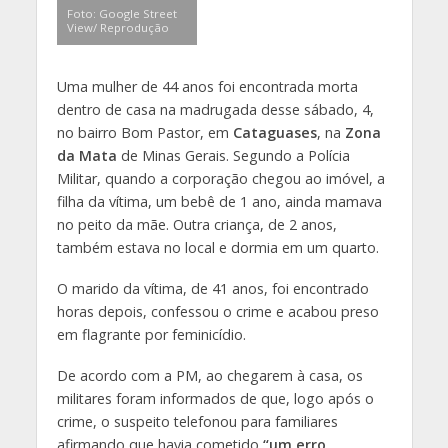
Foto: Google Street
View/ Reprodução
Uma mulher de 44 anos foi encontrada morta
dentro de casa na madrugada desse sábado, 4,
no bairro Bom Pastor, em
Cataguases
, na
Zona
da Mata
de Minas Gerais. Segundo a Polícia
Militar, quando a corporação chegou ao imóvel, a
filha da vítima, um bebê de 1 ano, ainda mamava
no peito da mãe. Outra criança, de 2 anos,
também estava no local e dormia em um quarto.
O marido da vítima, de 41 anos, foi encontrado
horas depois, confessou o crime e acabou preso
em flagrante por feminicídio.
De acordo com a PM, ao chegarem à casa, os
militares foram informados de que, logo após o
crime, o suspeito telefonou para familiares
afirmando que havia cometido
“um erro