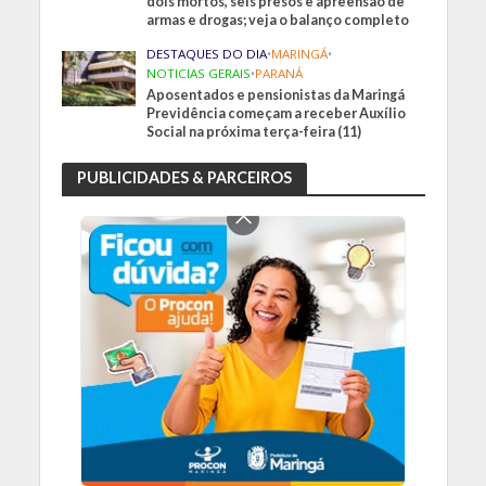
dois mortos, seis presos e apreensão de
armas e drogas; veja o balanço completo
DESTAQUES DO DIA
•
MARINGÁ
•
NOTICIAS GERAIS
•
PARANÁ
Aposentados e pensionistas da Maringá
Previdência começam a receber Auxílio
Social na próxima terça-feira (11)
PUBLICIDADES & PARCEIROS