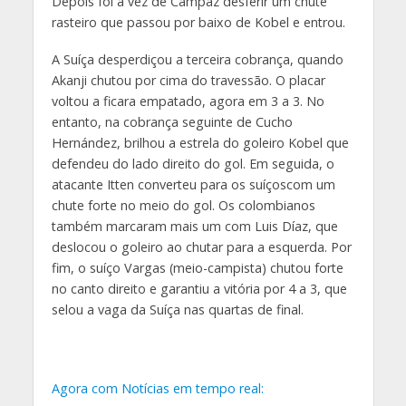
Depois foi a vez de Campaz desferir um chute
rasteiro que passou por baixo de Kobel e entrou.
A Suíça desperdiçou a terceira cobrança, quando
Akanji chutou por cima do travessão. O placar
voltou a ficara empatado, agora em 3 a 3. No
entanto, na cobrança seguinte de Cucho
Hernández, brilhou a estrela do goleiro Kobel que
defendeu do lado direito do gol. Em seguida, o
atacante Itten converteu para os suíçoscom um
chute forte no meio do gol. Os colombianos
também marcaram mais um com Luis Díaz, que
deslocou o goleiro ao chutar para a esquerda. Por
fim, o suíço Vargas (meio-campista) chutou forte
no canto direito e garantiu a vitória por 4 a 3, que
selou a vaga da Suíça nas quartas de final.
Agora com Notícias em tempo real: