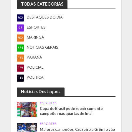
TODAS CATEGORIAS
DESTAQUES DO DIA
502
ESPORTES
96
MARINGÁ
502
NOTICIAS GERAIS
354
PARANÁ
233
POLICIAL
269
POLÍTICA
213
Noticias Destaques
ESPORTES
Copa do Brasil pode reunir somente
campeões nas quartas de final
ESPORTES
Maiores campeões, Cruzeiro e Grêmio vão