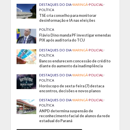
DESTAQUES DO DIA
•
MARINGÁ
•
POLICIAL
•
POLÍTICA
TSE cria conselho para monitorar
desinformação e IA nas eleições
POLÍTICA
Flávio Dino manda PF investigar emendas
PIX após auditoria do TCU
DESTAQUES DO DIA
•
MARINGÁ
•
POLICIAL
•
POLÍTICA
Bancos endurecem concessão de crédito
diante do aumento da inadimplência
DESTAQUES DO DIA
•
MARINGÁ
•
POLICIAL
•
POLÍTICA
Horóscopo de sexta-feira (7) destaca
encontros, decisões e novos planos
DESTAQUES DO DIA
•
MARINGÁ
•
POLICIAL
•
POLÍTICA
ANPD determina suspensão de
reconhecimento facial de alunos da rede
estadual do Paraná