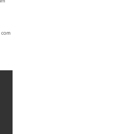
 um
r com