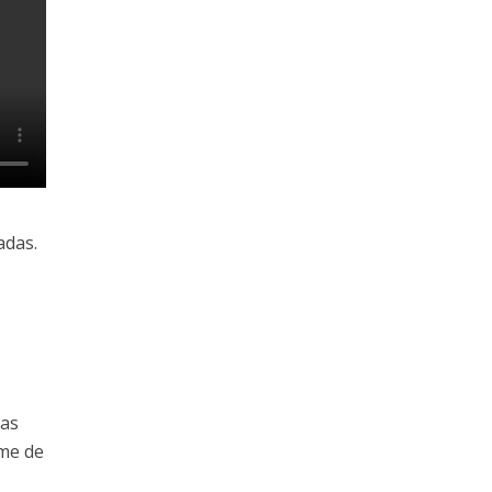
adas.
vas
me de