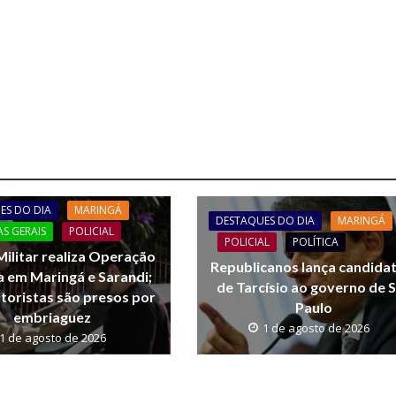
.
ES DO DIA
MARINGÁ
DESTAQUES DO DIA
MARINGÁ
AS GERAIS
POLICIAL
POLICIAL
POLÍTICA
 Militar realiza Operação
Republicanos lança candida
a em Maringá e Sarandi;
de Tarcísio ao governo de 
toristas são presos por
Paulo
embriaguez
1 de agosto de 2026
1 de agosto de 2026