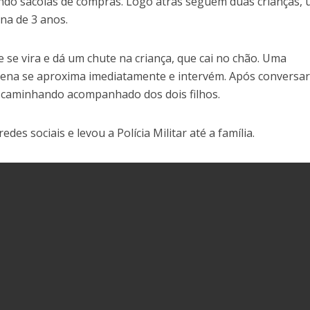
ndo sacolas de compras. Logo atrás seguem duas crianças,
na de 3 anos.
se vira e dá um chute na criança, que cai no chão. Uma
cena se aproxima imediatamente e intervém. Após conversa
caminhando acompanhado dos dois filhos.
edes sociais e levou a Polícia Militar até a família.