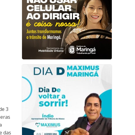
de 3
meras
a
e das