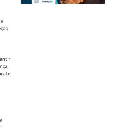
 a
teção
antir
nça,
ral e
ce