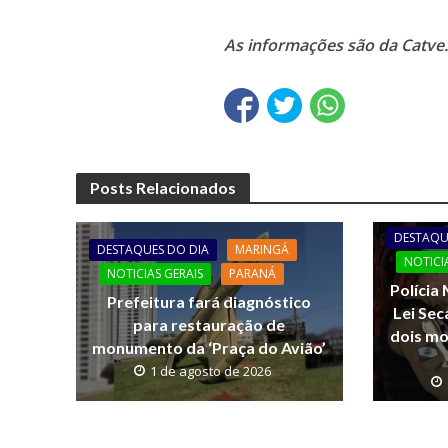
As informações são da
Catve
Posts Relacionados
DESTAQU
DESTAQUES DO DIA
MARINGÁ
NOTICI
NOTICIAS GERAIS
PARANÁ
Polícia
Prefeitura fará diagnóstico
Lei Sec
para restauração de
dois mo
monumento da ‘Praça do Avião’
1 de agosto de 2026