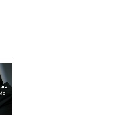
tura
São