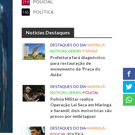
POLICIAL
219
POLÍTICA
165
Noticias Destaques
DESTAQUES DO DIA
•
MARINGÁ
•
NOTICIAS GERAIS
•
PARANÁ
Prefeitura fará diagnóstico
para restauração de
monumento da ‘Praça do
Avião’
DESTAQUES DO DIA
•
MARINGÁ
•
NOTICIAS GERAIS
•
POLICIAL
Polícia Militar realiza
Operação Lei Seca em Maringá
e Sarandi; dois motoristas são
presos por embriaguez
DESTAQUES DO DIA
•
MARINGÁ
•
POLICIAL
•
POLÍTICA