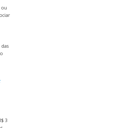
, ou
ociar
 das
io
R$ 3
os