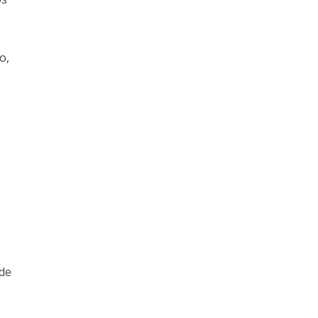
o,
 de