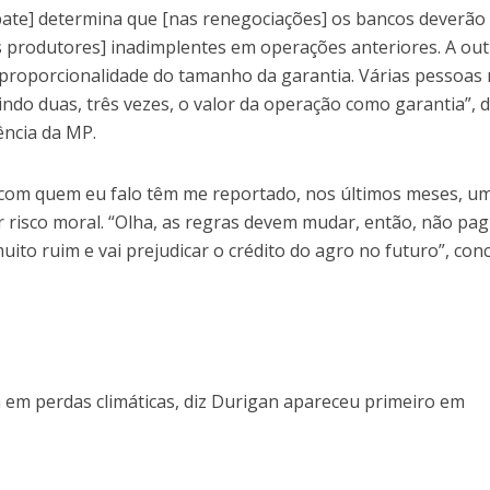
ebate] determina que [nas renegociações] os bancos deverão
os produtores] inadimplentes em operações anteriores. A out
proporcionalidade do tamanho da garantia. Várias pessoas
ndo duas, três vezes, o valor da operação como garantia”, d
ência da MP.
 com quem eu falo têm me reportado, nos últimos meses, u
 risco moral. “Olha, as regras devem mudar, então, não pa
uito ruim e vai prejudicar o crédito do agro no futuro”, conc
a em perdas climáticas, diz Durigan apareceu primeiro em