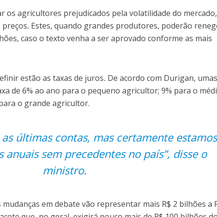
os agricultores prejudicados pela volatilidade do mercado
e preços
.
Estes, quando grandes produtores, poderão reneg
milhões, caso o texto venha a ser aprovado conforme as mais
finir estão as taxas de juros
.
De acordo com Durigan, umas
xa de 6% ao ano para o pequeno agricultor; 9% para o méd
para o grande agricultor.
 as últimas contas, mas certamente estamos
s anuais sem precedentes no país”, disse o
ministro.
s mudanças em debate vão representar mais R$ 2 bilhões a 
acote que, no geral, exigirá pouco mais de R$ 100 bilhões d