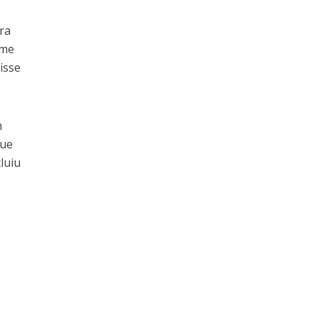
ra
 me
isse
m
gue
luiu