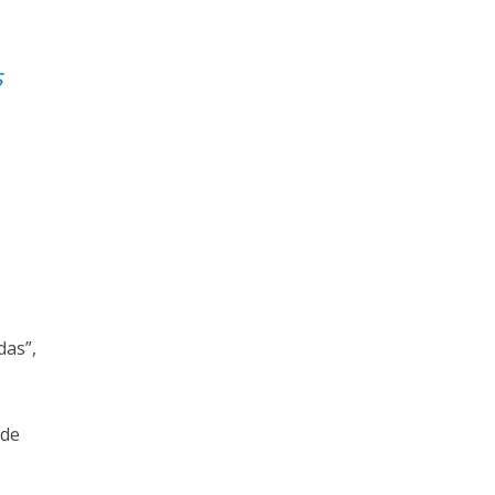
s
das”,
 de