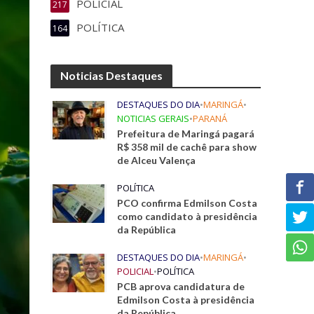
POLICIAL
217
POLÍTICA
164
Noticias Destaques
DESTAQUES DO DIA
•
MARINGÁ
•
NOTICIAS GERAIS
•
PARANÁ
Prefeitura de Maringá pagará
R$ 358 mil de cachê para show
de Alceu Valença
POLÍTICA
PCO confirma Edmilson Costa
como candidato à presidência
da República
DESTAQUES DO DIA
•
MARINGÁ
•
POLICIAL
•
POLÍTICA
PCB aprova candidatura de
Edmilson Costa à presidência
da República