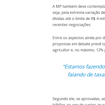
A MP também deve contemplar 
seja, pela extrema variação d
dívidas até o limite de R$ 4 
recentes negociações.
Entre os aspectos ainda por de
propostas em debate prevê ta
agricultor e, no máximo, 12% 
“Estamos fazendo
falando de taxa
Segundo ele, se aprovadas, a
bilhões ao ano de custos ao p