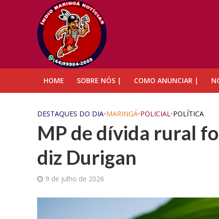
HOME
SOBRE NÓS |
COMO ANUNCIAR |
NO
DESTAQUES DO DIA
•
MARINGÁ
•
POLICIAL
•
POLÍTICA
MP de dívida rural f
diz Durigan
9 de julho de 2026