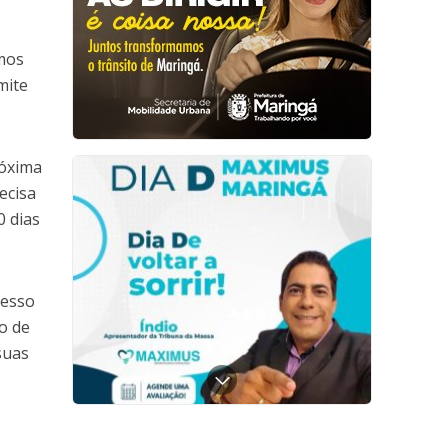
amos
mite
róxima
ecisa
0 dias
resso
o de
suas