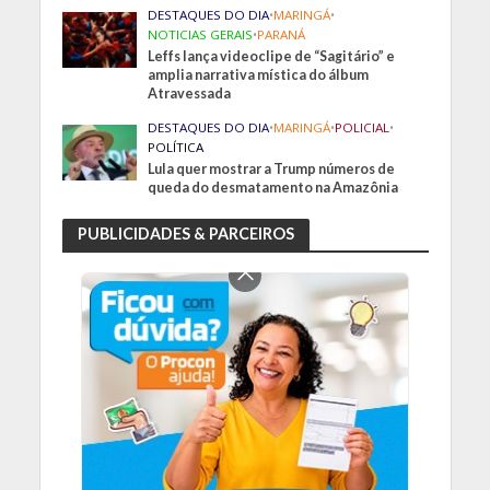
DESTAQUES DO DIA
•
MARINGÁ
•
NOTICIAS GERAIS
•
PARANÁ
Leffs lança videoclipe de “Sagitário” e
amplia narrativa mística do álbum
Atravessada
DESTAQUES DO DIA
•
MARINGÁ
•
POLICIAL
•
POLÍTICA
Lula quer mostrar a Trump números de
queda do desmatamento na Amazônia
PUBLICIDADES & PARCEIROS