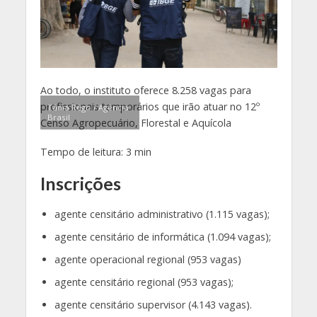
Ao todo, o instituto oferece 8.258 vagas para
profissionais temporários que irão atuar no 12º
Tânia Rêgo / Agência
Brasil
Censo Agropecuário, Florestal e Aquícola
Tempo de leitura:
3
min
Inscrições
agente censitário administrativo (1.115 vagas);
agente censitário de informática (1.094 vagas);
agente operacional regional (953 vagas)
agente censitário regional (953 vagas);
agente censitário supervisor (4.143 vagas).