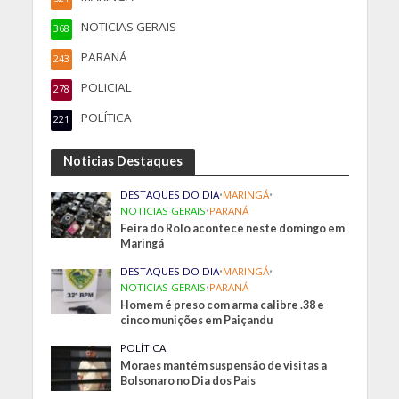
NOTICIAS GERAIS
368
PARANÁ
243
POLICIAL
278
POLÍTICA
221
Noticias Destaques
DESTAQUES DO DIA
•
MARINGÁ
•
NOTICIAS GERAIS
•
PARANÁ
Feira do Rolo acontece neste domingo em
Maringá
DESTAQUES DO DIA
•
MARINGÁ
•
NOTICIAS GERAIS
•
PARANÁ
Homem é preso com arma calibre .38 e
cinco munições em Paiçandu
POLÍTICA
Moraes mantém suspensão de visitas a
Bolsonaro no Dia dos Pais