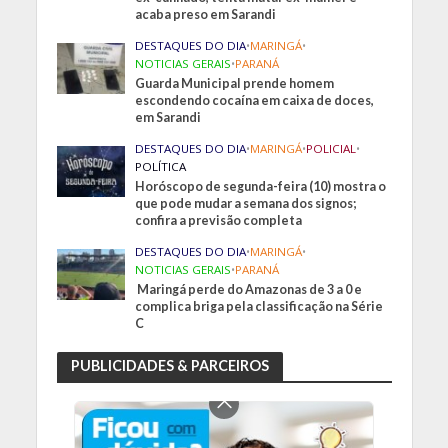
acaba preso em Sarandi
DESTAQUES DO DIA
•
MARINGÁ
•
NOTICIAS GERAIS
•
PARANÁ
Guarda Municipal prende homem
escondendo cocaína em caixa de doces,
em Sarandi
DESTAQUES DO DIA
•
MARINGÁ
•
POLICIAL
•
POLÍTICA
Horóscopo de segunda-feira (10) mostra o
que pode mudar a semana dos signos;
confira a previsão completa
DESTAQUES DO DIA
•
MARINGÁ
•
NOTICIAS GERAIS
•
PARANÁ
Maringá perde do Amazonas de 3 a 0 e
complica briga pela classificação na Série
C
PUBLICIDADES & PARCEIROS