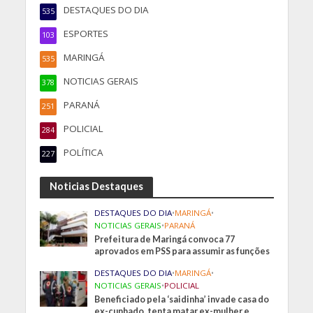
DESTAQUES DO DIA
535
ESPORTES
103
MARINGÁ
535
NOTICIAS GERAIS
378
PARANÁ
251
POLICIAL
284
POLÍTICA
227
Noticias Destaques
DESTAQUES DO DIA
•
MARINGÁ
•
NOTICIAS GERAIS
•
PARANÁ
Prefeitura de Maringá convoca 77
aprovados em PSS para assumir as funções
DESTAQUES DO DIA
•
MARINGÁ
•
NOTICIAS GERAIS
•
POLICIAL
Beneficiado pela ‘saidinha’ invade casa do
ex-cunhado, tenta matar ex-mulher e